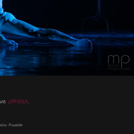
říve
přihlásit
.
slav Pawelek