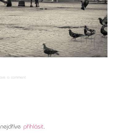
ave a comment
 nejdříve
přihlásit
.